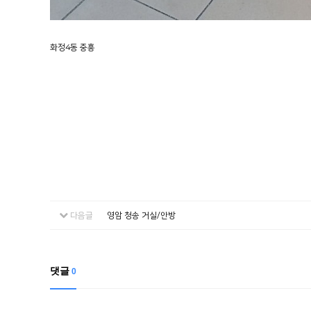
화정4동 중흥
다음글
영암 청송 거실/안방
댓글
0