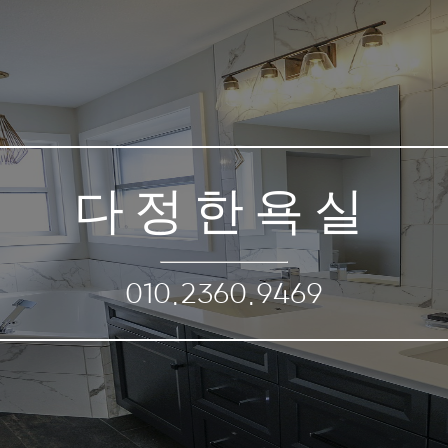
다정한욕실
010.2360.9469