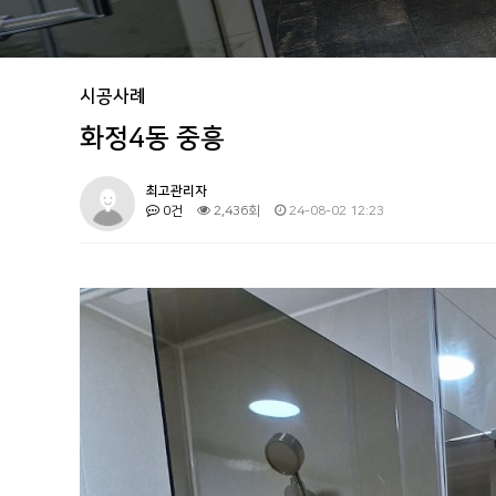
시공사례
화정4동 중흥
최고관리자
0건
2,436회
24-08-02 12:23