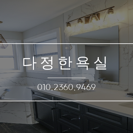
다정한욕실
010.2360.9469