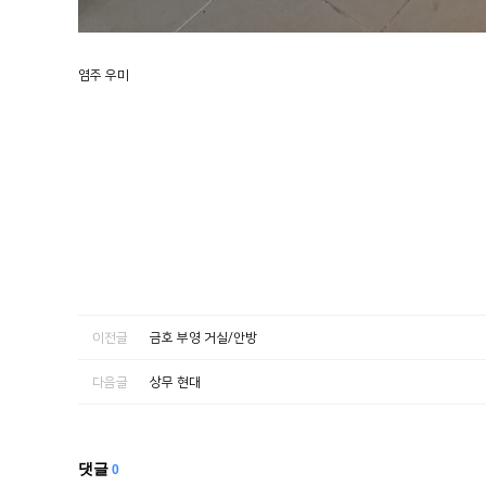
염주 우미
이전글
금호 부영 거실/안방
다음글
상무 현대
댓글
0