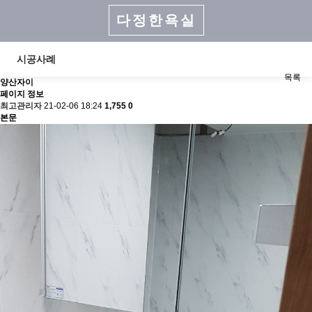
다정한욕실
시공사례
목록
양산자이
페이지 정보
최고관리자
21-02-06 18:24
1,755
0
본문