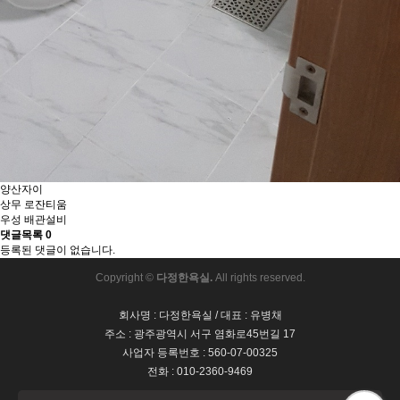
양산자이
상무 로잔티움
우성 배관설비
댓글목록
0
등록된 댓글이 없습니다.
Copyright ©
다정한욕실.
All rights reserved.
회사명 : 다정한욕실 / 대표 : 유병채
주소 : 광주광역시 서구 염화로45번길 17
사업자 등록번호 : 560-07-00325
전화 : 010-2360-9469